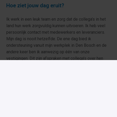
Hoe ziet jouw dag eruit?
Ik werk in een leuk team en zorg dat de collega’s in het 
land hun werk zorgvuldig kunnen uitvoeren. Ik heb veel 
persoonlijk contact met medewerkers en leveranciers. 
Mijn dag is nooit hetzelfde. De ene dag bied ik 
ondersteuning vanuit mijn werkplek in Den Bosch en de 
andere keer ben ik aanwezig op één van onze

vestigingen. Dit zijn afspraken met collega’s over hen 
werkplek of met leverancier over de kantooromgeving.
Wat maakt werken bij Zicht zo speciaal?
Ik kan enorm genieten van tevreden collega’s. Ik vind de 
sfeer binnen de afdeling en binnen Zicht erg goed. Je 
kunt bij Zicht echt jezelf zijn!