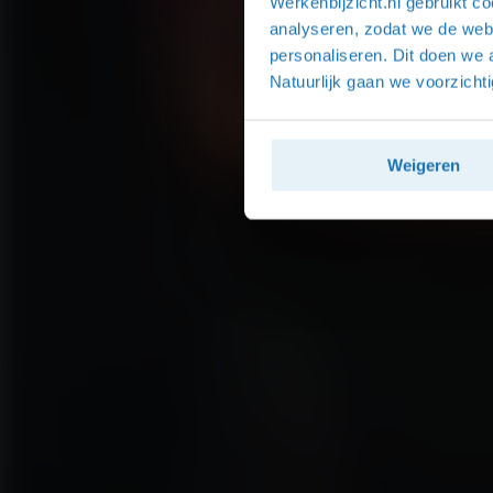
Werkenbijzicht.nl gebruikt c
analyseren, zodat we de web
personaliseren. Dit doen we 
Natuurlijk gaan we voorzich
Weigeren