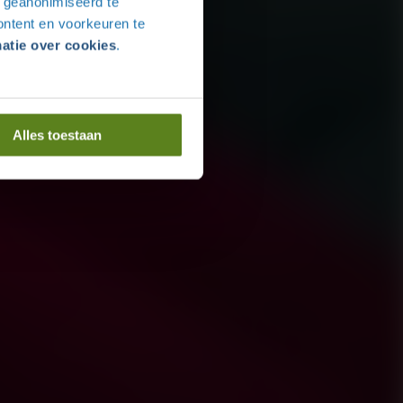
r geanonimiseerd te
ntent en voorkeuren te
atie over cookies
.
Alles toestaan